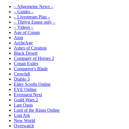
– Allgemeine News –
– Guides –
– Livestream Plan –
– Thelyn Ennor only –
– Videos –
Age of Conan
Aion
ArcheAge
Ashes of Creation
Black Desert
Company of Heroes 2
Conan Exiles
Conqueror's Blade
Crowfall
Diablo 3
Elder Scrolls Online
EVE Online
Everquest Next
Guild Wars 2
Last Oasis
Lord of the Rings Online
Lost Ark
New World
Overwatch