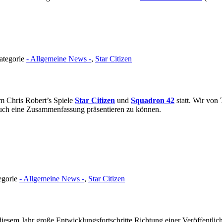
ategorie
- Allgemeine News -
,
Star Citizen
m Chris Robert’s Spiele
Star Citizen
und
Squadron 42
statt. Wir von
euch eine Zusammenfassung präsentieren zu können.
egorie
- Allgemeine News -
,
Star Citizen
iesem Jahr große Entwicklungsfortschritte Richtung einer Veröffentlic