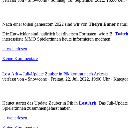
verfasst von - Snowcone · Sonntag, 18. September 2022, 18:00 Uhr 
Nach einer tollen gamescom 2022 sind wir von
Thelyn Ennor
natürl
Die Entwickler sind natürlich bei diversen Formaten, wie z.B.
Twitch
interessierte MMO Spieler:innen heute informieren möchten.
…weiterlesen
Keine Kommentare
Lost Ark – Juli-Update Zauber in Pik kommt nach Arkesia
verfasst von - Snowcone · Freitag, 22. Juli 2022, 19:00 Uhr · Katego
Heutet startet das Update Zauber in Pik in
Lost Ark
. Das Juli-Updat
Spieler:innen zusammengefasst haben.
…weiterlesen
Keine Kommentare