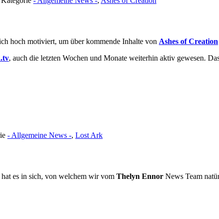
· Kategorie
- Allgemeine News -
,
Ashes of Creation
ich hoch motiviert, um über kommende Inhalte von
Ashes of Creation
.tv
, auch die letzten Wochen und Monate weiterhin aktiv gewesen. Da
rie
- Allgemeine News -
,
Lost Ark
e hat es in sich, von welchem wir vom
Thelyn Ennor
News Team natürli