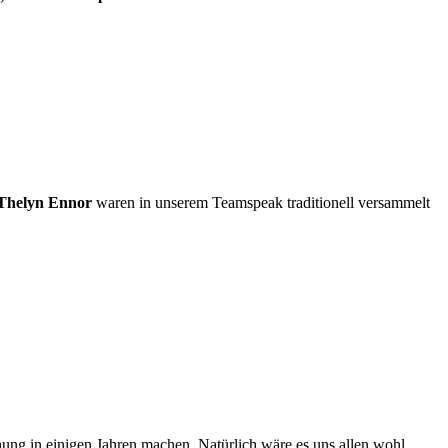
Thelyn Ennor
waren in unserem Teamspeak traditionell versammelt
hung in einigen Jahren machen. Natürlich wäre es uns allen wohl