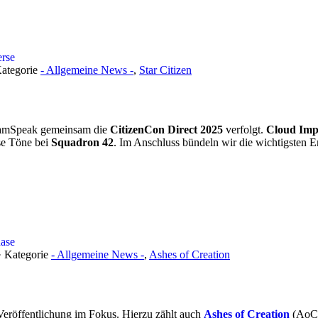
erse
Kategorie
- Allgemeine News -
,
Star Citizen
TeamSpeak gemeinsam die
CitizenCon Direct 2025
verfolgt.
Cloud Im
ise Töne bei
Squadron 42
. Im Anschluss bündeln wir die wichtigsten E
hase
· Kategorie
- Allgemeine News -
,
Ashes of Creation
Veröffentlichung im Fokus. Hierzu zählt auch
Ashes of Creation
(AoC)